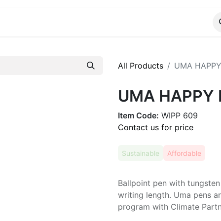
ALOG
WhatsApp Us
All Products
UMA HAPPY P
UMA HAPPY Pl
Item Code:
WIPP 609
Contact us for price
Sustainable
Affordable
Ballpoint pen with tungsten
writing length. Uma pens ar
program with Climate Partn